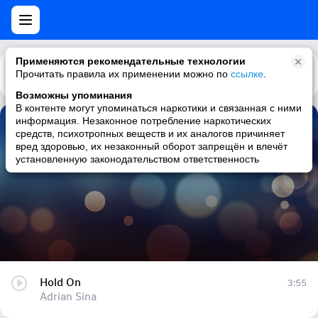
Применяются рекомендательные технологии
Прочитать правила их применении можно по
Каталог
Рекомендации
ссылке
.
Возможны упоминания
В контенте могут упоминаться наркотики и связанная с ними
информация. Незаконное потребление наркотических
Hold On
средств, психотропных веществ и их аналогов причиняет
вред здоровью, их незаконный оборот запрещён и влечёт
Adrian Sina
установленную законодательством ответственность
Hold On
3:55
Adrian Sina