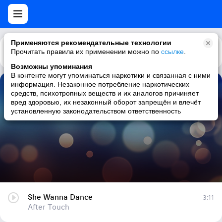
Применяются рекомендательные технологии
Прочитать правила их применении можно по
Каталог
Рекомендации
ссылке
.
Возможны упоминания
В контенте могут упоминаться наркотики и связанная с ними
информация. Незаконное потребление наркотических
She Wanna Dance
средств, психотропных веществ и их аналогов причиняет
вред здоровью, их незаконный оборот запрещён и влечёт
After Touch
установленную законодательством ответственность
She Wanna Dance
3:11
After Touch