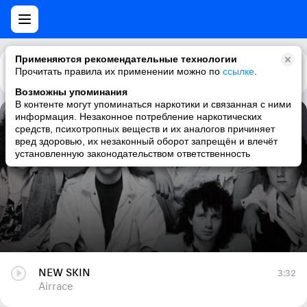
Применяются рекомендательные технологии
Прочитать правила их применении можно по
Каталог
Рекомендации
ссылке
.
Возможны упоминания
В контенте могут упоминаться наркотики и связанная с ними
информация. Незаконное потребление наркотических
NEW SKIN
средств, психотропных веществ и их аналогов причиняет
вред здоровью, их незаконный оборот запрещён и влечёт
Airrace
установленную законодательством ответственность
NEW SKIN
3:32
Airrace