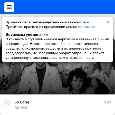
Применяются рекомендательные технологии
Прочитать правила их применении можно по
Каталог
Рекомендации
ссылке
.
Возможны упоминания
В контенте могут упоминаться наркотики и связанная с ними
информация. Незаконное потребление наркотических
So Long
средств, психотропных веществ и их аналогов причиняет
вред здоровью, их незаконный оборот запрещён и влечёт
Airrace
установленную законодательством ответственность
So Long
3:47
Airrace