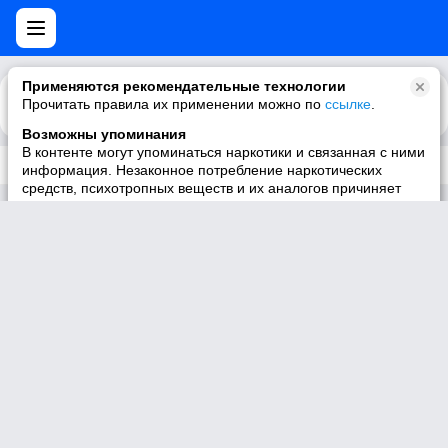
Применяются рекомендательные технологии
Прочитать правила их применении можно по
Каталог
Рекомендации
ссылке
.
Возможны упоминания
В контенте могут упоминаться наркотики и связанная с ними
Трек не существует
информация. Незаконное потребление наркотических
средств, психотропных веществ и их аналогов причиняет
вред здоровью, их незаконный оборот запрещён и влечёт
установленную законодательством ответственность