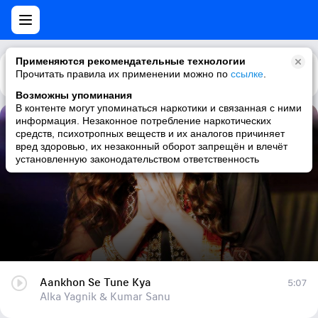
Применяются рекомендательные технологии
Прочитать правила их применении можно по
Каталог
Рекомендации
ссылке
.
Возможны упоминания
В контенте могут упоминаться наркотики и связанная с ними
информация. Незаконное потребление наркотических
Aankhon Se Tune Kya
средств, психотропных веществ и их аналогов причиняет
вред здоровью, их незаконный оборот запрещён и влечёт
Alka Yagnik & Kumar Sanu
установленную законодательством ответственность
Aankhon Se Tune Kya
5:07
Alka Yagnik & Kumar Sanu