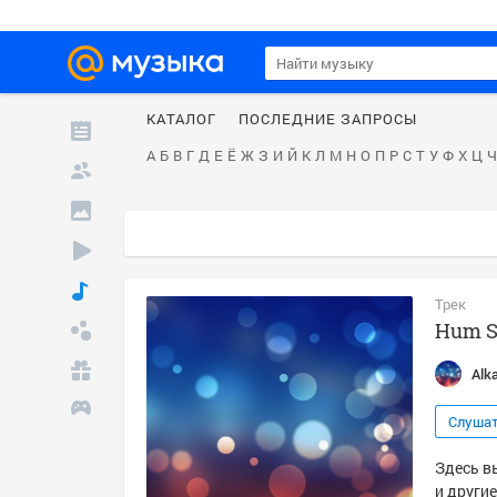
КАТАЛОГ
ПОСЛЕДНИЕ ЗАПРОСЫ
А
Б
В
Г
Д
Е
Ё
Ж
З
И
Й
К
Л
М
Н
О
П
Р
С
Т
У
Ф
Х
Ц
Ч
Трек
Hum S
Alk
Слуша
Здесь вы
и другие