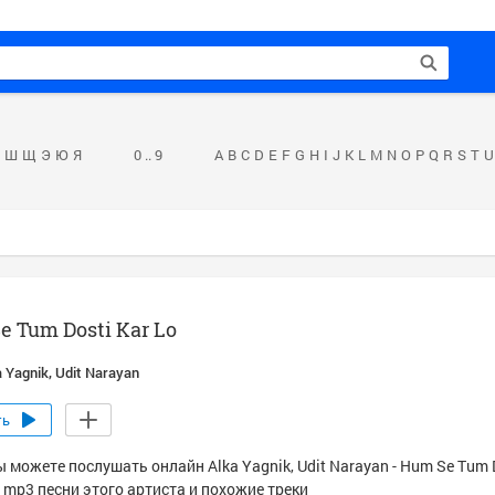
Ш
Щ
Э
Ю
Я
0 .. 9
A
B
C
D
E
F
G
H
I
J
K
L
M
N
O
P
Q
R
S
T
U
e Tum Dosti Kar Lo
a Yagnik, Udit Narayan
ть
 можете послушать онлайн Alka Yagnik, Udit Narayan - Hum Se Tum D
 mp3 песни этого артиста и похожие треки