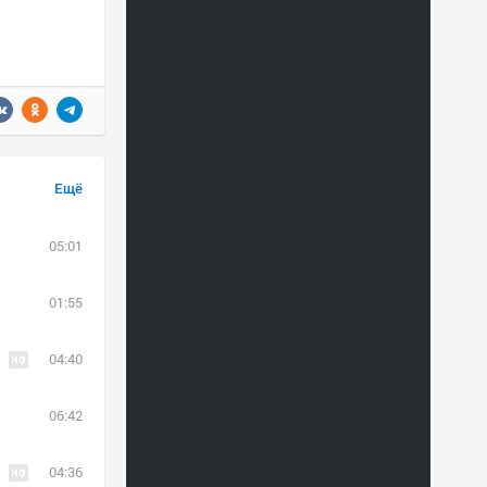
Ещё
05:01
01:55
04:40
06:42
04:36