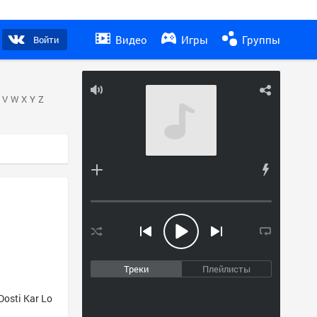
Видео
Игры
Группы
Войти
V
W
X
Y
Z
Треки
Плейлисты
osti Kar Lo