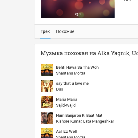
2
Трек
Похожие
Музыка похожая на Alka Yagnik, Ud
Behti Hawa Sa Tha Woh
Shantanu Moitra
say that u love me
Dus
Maria Maria
Sajid-Wajid
Hum Banjaron Ki Baat Mat
Kishore Kumar, Lata Mangeshkar
Aal Izz Well
Shantanu Moitra