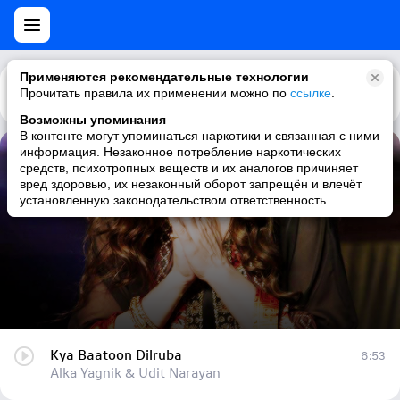
Применяются рекомендательные технологии
Прочитать правила их применении можно по
Каталог
Рекомендации
ссылке
.
Возможны упоминания
В контенте могут упоминаться наркотики и связанная с ними
информация. Незаконное потребление наркотических
Kya Baatoon Dilruba
средств, психотропных веществ и их аналогов причиняет
вред здоровью, их незаконный оборот запрещён и влечёт
Alka Yagnik & Udit Narayan
установленную законодательством ответственность
Kya Baatoon Dilruba
6:53
Alka Yagnik & Udit Narayan