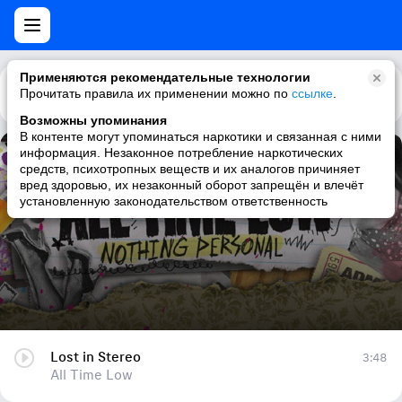
Применяются рекомендательные технологии
Прочитать правила их применении можно по
Каталог
Рекомендации
ссылке
.
Возможны упоминания
В контенте могут упоминаться наркотики и связанная с ними
информация. Незаконное потребление наркотических
Lost in Stereo
средств, психотропных веществ и их аналогов причиняет
вред здоровью, их незаконный оборот запрещён и влечёт
All Time Low
установленную законодательством ответственность
Lost in Stereo
3:48
All Time Low