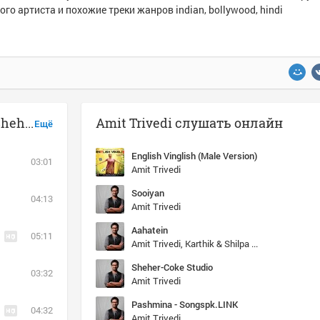
ого артиста и похожие треки жанров indian, bollywood, hindi
Музыка похожая на Amit Trivedi - Sheher-Coke Studio
Amit Trivedi слушать онлайн
Ещё
English Vinglish (Male Version)
03:01
Amit Trivedi
Sooiyan
04:13
Amit Trivedi
Aahatein
05:11
Amit Trivedi, Karthik & Shilpa Rao
Sheher-Coke Studio
03:32
Amit Trivedi
Pashmina - Songspk.LINK
04:32
Amit Trivedi