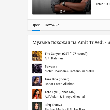
песни эт
4
Трек
Похожие
The Canyon (OST "127 часов")
A.R. Rahman
Saiyaara
Mohit Chauhan & Taraannum Mallik
Tere Bina (Indian)
Rahat Fateh Ali Khan
Tere Liye (Dance Mix)
Atif Aslam & Shreya Ghoshal
Ishq Shaava
Raghav Mathur & Shilpa Rao