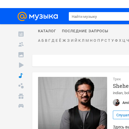
КАТАЛОГ
ПОСЛЕДНИЕ ЗАПРОСЫ
А
Б
В
Г
Д
Е
Ё
Ж
З
И
Й
К
Л
М
Н
О
П
Р
С
Т
У
Ф
Х
Ц
Ч
Трек
Shehe
indian
bo
Ami
Слуша
Здесь вы