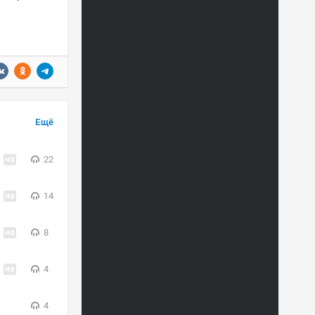
Ещё
22
14
8
4
4