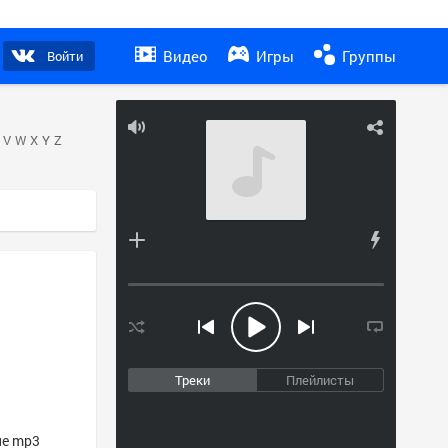
Видео
Игры
Группы
Войти
V
W
X
Y
Z
Треки
Плейлисты
ие mp3