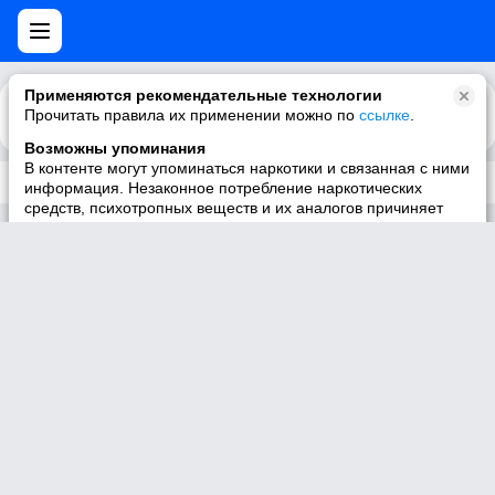
Применяются рекомендательные технологии
Прочитать правила их применении можно по
Каталог
Рекомендации
ссылке
.
Возможны упоминания
В контенте могут упоминаться наркотики и связанная с ними
Трек не существует
информация. Незаконное потребление наркотических
средств, психотропных веществ и их аналогов причиняет
вред здоровью, их незаконный оборот запрещён и влечёт
установленную законодательством ответственность