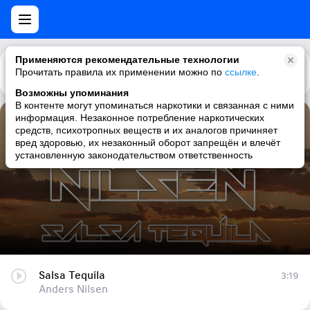
Применяются рекомендательные технологии
Прочитать правила их применении можно по
Каталог
Рекомендации
ссылке
.
Возможны упоминания
В контенте могут упоминаться наркотики и связанная с ними
информация. Незаконное потребление наркотических
Salsa Tequila
средств, психотропных веществ и их аналогов причиняет
вред здоровью, их незаконный оборот запрещён и влечёт
Anders Nilsen
установленную законодательством ответственность
Salsa Tequila
3:19
Anders Nilsen