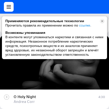
Применяются рекомендательные технологии
Прочитать правила их применении можно по
Каталог
Рекомендации
ссылке
.
Возможны упоминания
В контенте могут упоминаться наркотики и связанная с ними
информация. Незаконное потребление наркотических
O Holy Night
средств, психотропных веществ и их аналогов причиняет
вред здоровью, их незаконный оборот запрещён и влечёт
Andrea Corr
установленную законодательством ответственность
O Holy Night
4:30
Andrea Corr