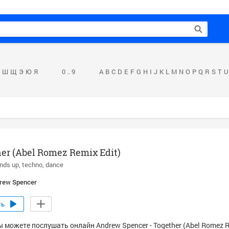
Ш
Щ
Э
Ю
Я
0 .. 9
A
B
C
D
E
F
G
H
I
J
K
L
M
N
O
P
Q
R
S
T
U
er (Abel Romez Remix Edit)
nds up
techno
dance
rew Spencer
ть
 можете послушать онлайн Andrew Spencer - Together (Abel Romez Re