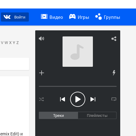
Видео
Игры
Группы
Войти
V
W
X
Y
Z
Треки
Плейлисты
mix Edit) и