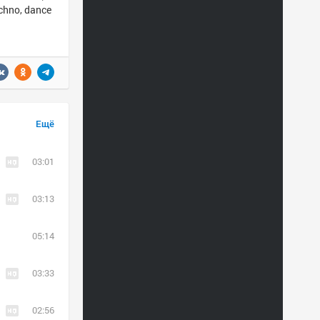
chno, dance
Ещё
03:01
03:13
05:14
03:33
02:56