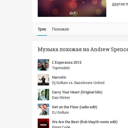
другие m
8
Трек
Похожие
Музыка похожая на Andrew Spencer 
L' Esperanza 2012
Topmodelz
Narcotic
Dj Gollum vs. Basslovers United
Carry Your Heart (Original Mix)
Dan Winter
Get on the Floor (radio edit)
DJ Gollum
We Are the Best (Rob Mayth remix edit)
Pimp! Code