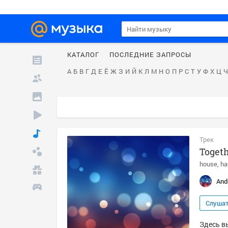
КАТАЛОГ
ПОСЛЕДНИЕ ЗАПРОСЫ
А
Б
В
Г
Д
Е
Ё
Ж
З
И
Й
К
Л
М
Н
О
П
Р
С
Т
У
Ф
Х
Ц
Ч
Трек
Togeth
house
ha
And
Слуша
Здесь вы