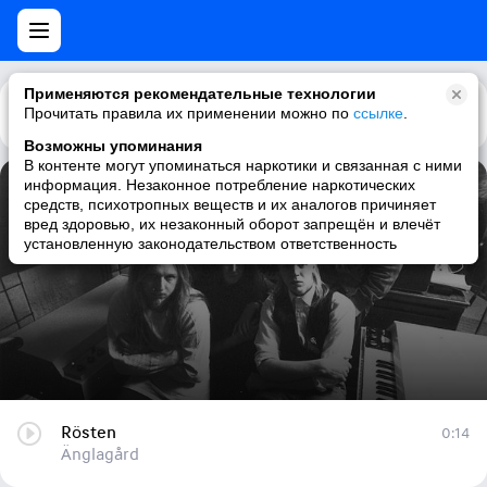
Применяются рекомендательные технологии
Прочитать правила их применении можно по
Каталог
Рекомендации
ссылке
.
Возможны упоминания
В контенте могут упоминаться наркотики и связанная с ними
информация. Незаконное потребление наркотических
Rösten
средств, психотропных веществ и их аналогов причиняет
вред здоровью, их незаконный оборот запрещён и влечёт
Änglagård
установленную законодательством ответственность
Rösten
0:14
Änglagård