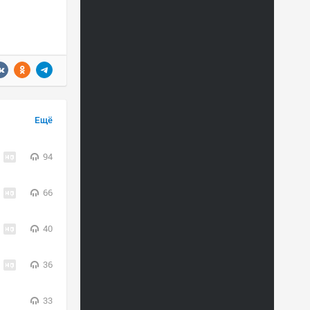
Ещё
94
66
40
36
33