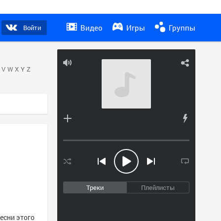
Видео
Игры
Группы
Войти
V
W
X
Y
Z
Треки
Плейлисты
есни этого