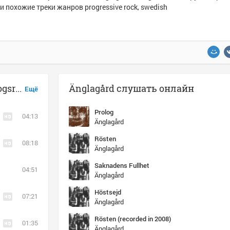
и похожие треки жанров progressive rock, swedish
Музыка похожая на Änglagård - Skogsranden
Änglagård слушать онлайн
Ещё
Prolog
04:13
Änglagård
Rösten
08:18
Änglagård
Saknadens Fullhet
04:51
Änglagård
Höstsejd
07:21
Änglagård
Rösten (recorded in 2008)
01:35
Änglagård