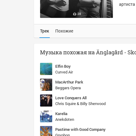
артиста 
28
Трек
Похожие
Elfin Boy
Curved Air
MacArthur Park
Beggars Opera
Love Conquers All
Chris Squire & Billy Sherwood
Karelia
Anekdoten
Pastime with Good Company
Gryphon