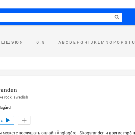
Ш
Щ
Э
Ю
Я
0 .. 9
A
B
C
D
E
F
G
H
I
J
K
L
M
N
O
P
Q
R
S
T
U
randen
ve rock
swedish
lagård
ть
ы можете послушать онлайн Änglagård - Skogsranden и другие mp3 п