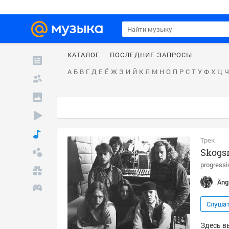
КАТАЛОГ
ПОСЛЕДНИЕ ЗАПРОСЫ
А
Б
В
Г
Д
Е
Ё
Ж
З
И
Й
К
Л
М
Н
О
П
Р
С
Т
У
Ф
Х
Ц
Ч
Трек
Skogs
progressi
Äng
Слуша
Здесь в