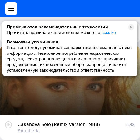
Применяются рекомендательные технологии
Прочитать правила их применении можно по
Каталог
Рекомендации
ссылке
.
Возможны упоминания
В контенте могут упоминаться наркотики и связанная с ними
информация. Незаконное потребление наркотических
Casanova Solo (Remix Version 1988)
средств, психотропных веществ и их аналогов причиняет
вред здоровью, их незаконный оборот запрещён и влечёт
Annabelle
установленную законодательством ответственность
Casanova Solo (Remix Version 1988)
5:48
Annabelle