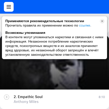
Применяются рекомендательные технологии
Прочитать правила их применении можно по
Каталог
Рекомендации
ссылке
.
Возможны упоминания
В контенте могут упоминаться наркотики и связанная с ними
информация. Незаконное потребление наркотических
2. Empathic Soul
средств, психотропных веществ и их аналогов причиняет
вред здоровью, их незаконный оборот запрещён и влечёт
Anthony Miles
установленную законодательством ответственность
2. Empathic Soul
8:10
Anthony Miles