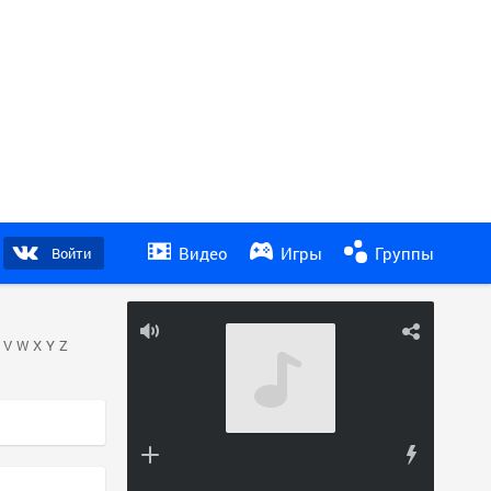
Видео
Игры
Группы
Войти
V
W
X
Y
Z