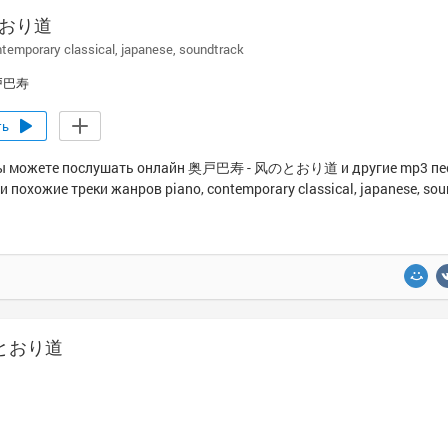
おり道
temporary classical
japanese
soundtrack
戸巴寿
ть
ы можете послушать онлайн 奥戸巴寿 - 风のとおり道 и другие mp3 пес
и похожие треки жанров piano, contemporary classical, japanese, sou
风のとおり道