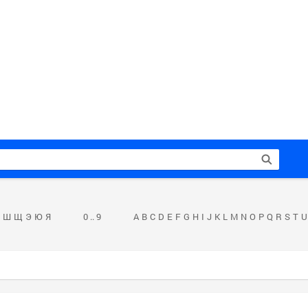
Ш
Щ
Э
Ю
Я
0 .. 9
A
B
C
D
E
F
G
H
I
J
K
L
M
N
O
P
Q
R
S
T
U