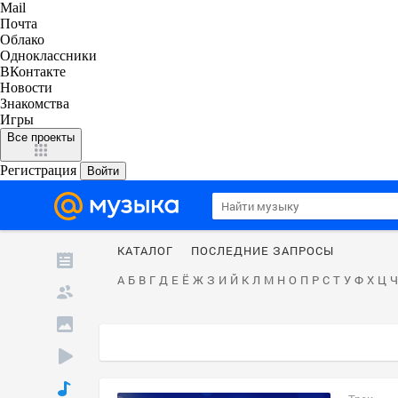
Mail
Почта
Облако
Одноклассники
ВКонтакте
Новости
Знакомства
Игры
Все проекты
Регистрация
Войти
КАТАЛОГ
ПОСЛЕДНИЕ ЗАПРОСЫ
А
Б
В
Г
Д
Е
Ё
Ж
З
И
Й
К
Л
М
Н
О
П
Р
С
Т
У
Ф
Х
Ц
Ч