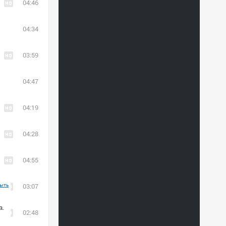
04:46
04:34
03:59
04:47
04:19
04:28
04:55
ыть
03:07
а.
02:48