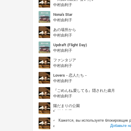
中村由利子
Nona's Star
中村由利子
あの場所から
中村由利子
Updraft (Flight Day)
中村由利子
ファンタジア
中村由利子
Lovers－恋人たち－
中村由利子
『ごめんね,愛してる』隠された歳月
中村由利子
陽だまりの公園
中村由利子
ウィスパリング・アイズ
Кажется, вы используете блокировщик 
Добавьте н
中村由利子