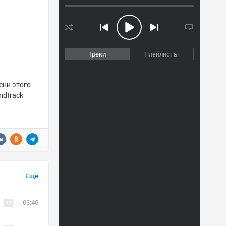
Треки
Плейлисты
ни этого
ndtrack
Ещё
03:46