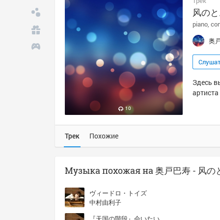
Трек
风のと
piano
con
奥
Слуша
Здесь в
артиста 
10
Трек
Похожие
Музыка похожая на 奥戸巴寿 - 
ヴィードロ・トイズ
中村由利子
『天国の階段』会いたい