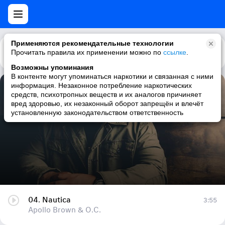
Применяются рекомендательные технологии
Прочитать правила их применении можно по
Каталог
Рекомендации
ссылке
.
Возможны упоминания
В контенте могут упоминаться наркотики и связанная с ними
информация. Незаконное потребление наркотических
04. Nautica
средств, психотропных веществ и их аналогов причиняет
вред здоровью, их незаконный оборот запрещён и влечёт
Apollo Brown & O.C.
установленную законодательством ответственность
04. Nautica
3:55
Apollo Brown & O.C.