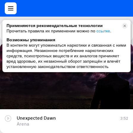
Применяются рекомендательные технологии
Прочитать правила их применении можно по
Каталог
Рекомендации
ссылке
.
Возможны упоминания
В контенте могут упоминаться наркотики и связанная с ними
информация. Незаконное потребление наркотических
Unexpected Dawn
средств, психотропных веществ и их аналогов причиняет
вред здоровью, их незаконный оборот запрещён и влечёт
Arena
установленную законодательством ответственность
Unexpected Dawn
3:52
Arena