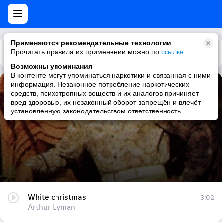
Применяются рекомендательные технологии
Прочитать правила их применении можно по
Каталог
Рекомендации
ссылке
.
Возможны упоминания
В контенте могут упоминаться наркотики и связанная с ними
информация. Незаконное потребление наркотических
White christmas
средств, психотропных веществ и их аналогов причиняет
вред здоровью, их незаконный оборот запрещён и влечёт
Arthur Lyman
установленную законодательством ответственность
White christmas
3:02
Arthur Lyman