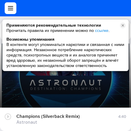
Применяются рекомендательные технологии
Прочитать правила их применении можно по
Каталог
Рекомендации
ссылке
.
Возможны упоминания
В контенте могут упоминаться наркотики и связанная с ними
информация. Незаконное потребление наркотических
Champions (Silverback Remix)
средств, психотропных веществ и их аналогов причиняет
вред здоровью, их незаконный оборот запрещён и влечёт
Astronaut
установленную законодательством ответственность
Champions (Silverback Remix)
4:40
Astronaut