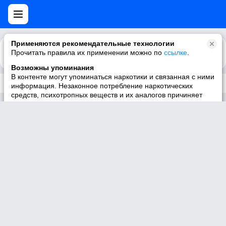
Применяются рекомендательные технологии
Прочитать правила их применении можно по
Каталог
Рекомендации
ссылке
.
Возможны упоминания
В контенте могут упоминаться наркотики и связанная с ними
Трек не существует
информация. Незаконное потребление наркотических
средств, психотропных веществ и их аналогов причиняет
вред здоровью, их незаконный оборот запрещён и влечёт
установленную законодательством ответственность