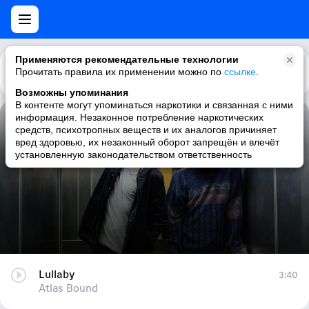
Применяются рекомендательные технологии
Прочитать правила их применении можно по
Каталог
Рекомендации
ссылке
.
Возможны упоминания
В контенте могут упоминаться наркотики и связанная с ними
информация. Незаконное потребление наркотических
Lullaby
средств, психотропных веществ и их аналогов причиняет
вред здоровью, их незаконный оборот запрещён и влечёт
Atlas Bound
установленную законодательством ответственность
Lullaby
3:40
Atlas Bound