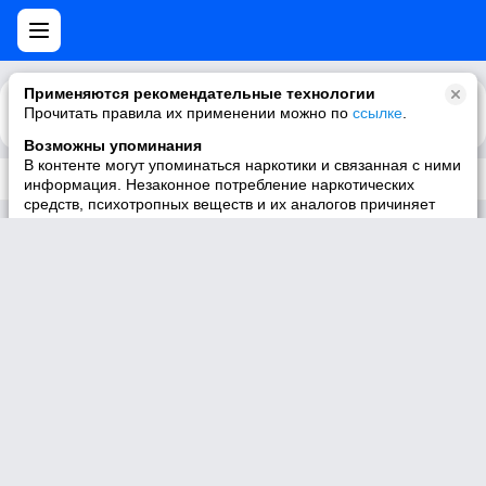
Применяются рекомендательные технологии
Прочитать правила их применении можно по
Каталог
Рекомендации
ссылке
.
Возможны упоминания
В контенте могут упоминаться наркотики и связанная с ними
Трек не существует
информация. Незаконное потребление наркотических
средств, психотропных веществ и их аналогов причиняет
вред здоровью, их незаконный оборот запрещён и влечёт
установленную законодательством ответственность