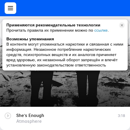
Применяются рекомендательные технологии
Прочитать правила их применении можно по
Каталог
Рекомендации
ссылке
.
Возможны упоминания
В контенте могут упоминаться наркотики и связанная с ними
информация. Незаконное потребление наркотических
She's Enough
средств, психотропных веществ и их аналогов причиняет
вред здоровью, их незаконный оборот запрещён и влечёт
Atmosphere
установленную законодательством ответственность
She's Enough
3:18
Atmosphere