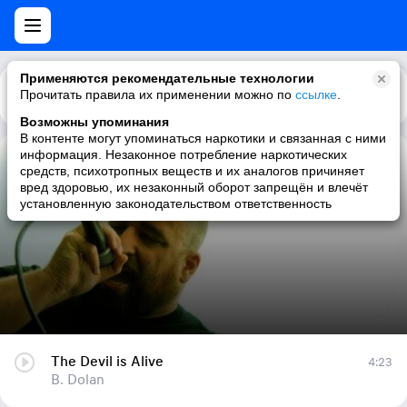
Применяются рекомендательные технологии
Прочитать правила их применении можно по
Каталог
Рекомендации
ссылке
.
Возможны упоминания
В контенте могут упоминаться наркотики и связанная с ними
информация. Незаконное потребление наркотических
The Devil is Alive
средств, психотропных веществ и их аналогов причиняет
вред здоровью, их незаконный оборот запрещён и влечёт
B. Dolan
установленную законодательством ответственность
The Devil is Alive
4:23
B. Dolan