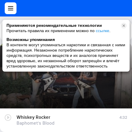
Применяются рекомендательные технологии
Прочитать правила их применении можно по
Каталог
Рекомендации
ссылке
.
Возможны упоминания
В контенте могут упоминаться наркотики и связанная с ними
информация. Незаконное потребление наркотических
Whiskey Rocker
средств, психотропных веществ и их аналогов причиняет
вред здоровью, их незаконный оборот запрещён и влечёт
Baphomet's Blood
установленную законодательством ответственность
Whiskey Rocker
4:32
Baphomet's Blood