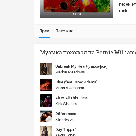
песни эт
rock
28
Трек
Похожие
Unbreak My Heart(саксафон)
Marion Meadows
Rise (feat. Greg Adams)
Marcus Johnson
After All This Time
Kirk Whalum
Differences
Streetwize
Day Trippin'
Kevin Toney