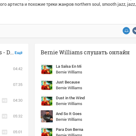
ого артиста и похожие треки жанров northern soul, smooth jazz, jazz,
Музыка похожая на Bernie Williams - Dust in the Wind
Bernie Williams слушать онлайн
Ещё
La Salsa En Mi
04:42
Bernie Williams
Just Because
07:35
Bernie Williams
Dust in the Wind
04:30
Bernie Williams
And So It Goes
05:32
Bernie Williams
Para Don Berna
05:01
Bernie Williams