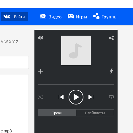
Видео
Игры
Группы
Войти
V
W
X
Y
Z
Треки
Плейлисты
ие mp3