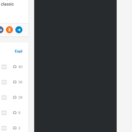
 classic
Ещё
40
36
28
8
2