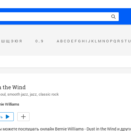
Ш
Щ
Э
Ю
Я
0 .. 9
A
B
C
D
E
F
G
H
I
J
K
L
M
N
O
P
Q
R
S
T
U
n the Wind
soul
smooth jazz
jazz
classic rock
nie Williams
ть
 можете послушать онлайн Bernie Williams - Dust in the Wind и друг