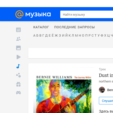
КАТАЛОГ
ПОСЛЕДНИЕ ЗАПРОСЫ
А
Б
В
Г
Д
Е
Ё
Ж
З
И
Й
К
Л
М
Н
О
П
Р
С
Т
У
Ф
Х
Ц
Ч
Трек
Dust i
northern 
Ber
Слуша
Здесь вы