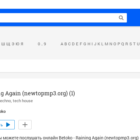
Ш
Щ
Э
Ю
Я
0 .. 9
A
B
C
D
E
F
G
H
I
J
K
L
M
N
O
P
Q
R
S
T
U
g Again (newtopmp3.org) (1)
techno
tech house
oko
ть
 можете послушать онлайн Betoko - Raining Again (newtopmp3.org) 