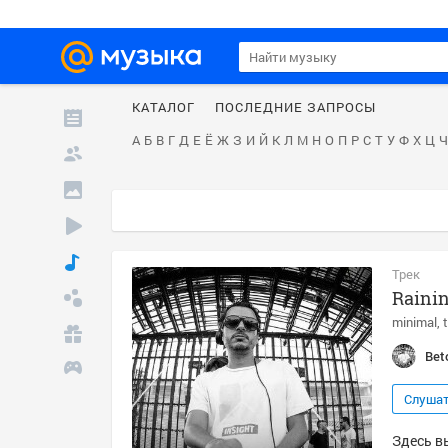
КАТАЛОГ
ПОСЛЕДНИЕ ЗАПРОСЫ
А
Б
В
Г
Д
Е
Ё
Ж
З
И
Й
К
Л
М
Н
О
П
Р
С
Т
У
Ф
Х
Ц
Ч
Трек
Rainin
minimal
Bet
Слуша
Здесь вы