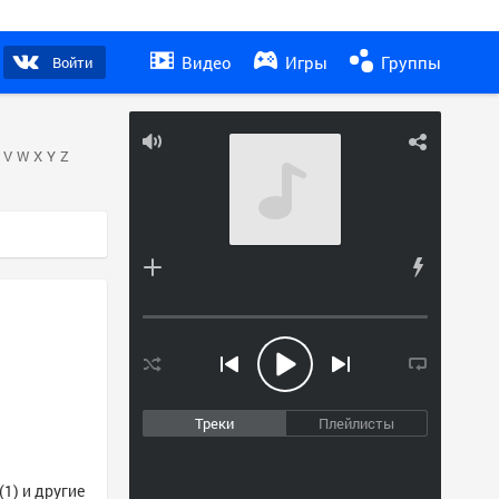
Видео
Игры
Группы
Войти
V
W
X
Y
Z
Треки
Плейлисты
(1) и другие