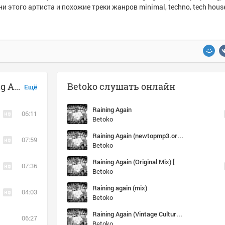
и этого артиста и похожие треки жанров minimal, techno, tech hous
Музыка похожая на Betoko - Raining Again (newtopmp3.org) (1)
Betoko слушать онлайн
Ещё
Raining Again
06:11
Betoko
Raining Again (newtopmp3.org) (1)
07:59
Betoko
Raining Again (Original Mix) [
07:36
Betoko
Raining again (mix)
04:03
Betoko
Raining Again (Vintage Culture & Dashdot Remix)
06:27
Betoko