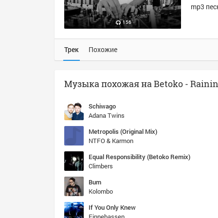
mp3 песн
156
Трек
Похожие
Schiwago
Adana Twins
Metropolis (Original Mix)
NTFO & Karmon
Equal Responsibility (Betoko Remix)
Climbers
Bum
Kolombo
If You Only Knew
Finnebassen