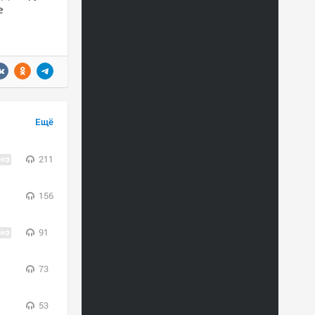
e
Ещё
211
156
91
73
53