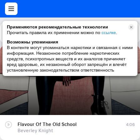
Применяются рекомендательные технологии
Прочитать правила их применении можно по
Каталог
Рекомендации
ссылке
.
Возможны упоминания
В контенте могут упоминаться наркотики и связанная с ними
информация. Незаконное потребление наркотических
Flavour Of The Old School
средств, психотропных веществ и их аналогов причиняет
вред здоровью, их незаконный оборот запрещён и влечёт
Beverley Knight
установленную законодательством ответственность
Flavour Of The Old School
4:06
Beverley Knight