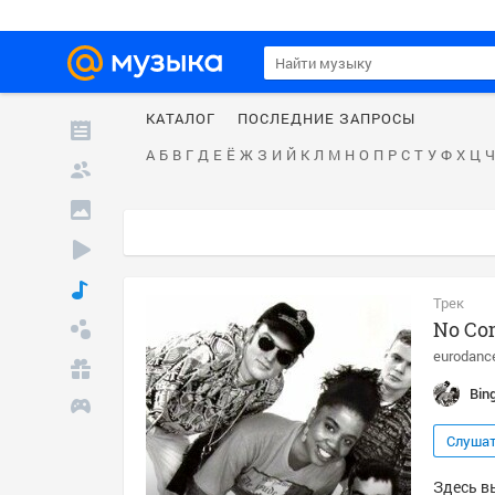
КАТАЛОГ
ПОСЛЕДНИЕ ЗАПРОСЫ
А
Б
В
Г
Д
Е
Ё
Ж
З
И
Й
К
Л
М
Н
О
П
Р
С
Т
У
Ф
Х
Ц
Ч
Трек
No Com
eurodanc
Bin
Слуша
Здесь вы