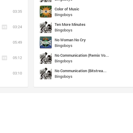
Color of Music
03:35
Bingoboys
Ten More Minutes
03:24
Bingoboys
No Woman No Cry
05:49
Bingoboys
No Communication (Remix Voidos) Vj AuX
05:12
Bingoboys
No Communication (Bitstream Club Mix)
03:10
Bingoboys