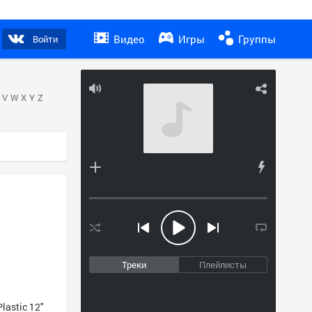
Видео
Игры
Группы
Войти
V
W
X
Y
Z
Треки
Плейлисты
stic 12''