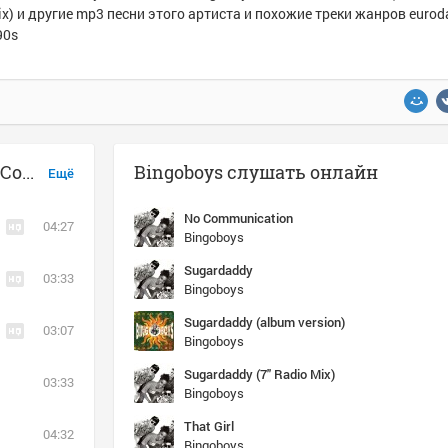
x) и другие mp3 песни этого артиста и похожие треки жанров euroda
90s
Музыка похожая на Bingoboys - No Communication (Wicked Plastic 12'' Dance Mix)
Bingoboys слушать онлайн
Ещё
No Communication
04:27
Bingoboys
Sugardaddy
03:33
Bingoboys
Sugardaddy (album version)
03:07
Bingoboys
Sugardaddy (7'' Radio Mix)
03:33
Bingoboys
That Girl
04:32
Bingoboys