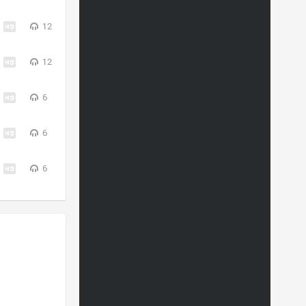
12
12
6
6
6