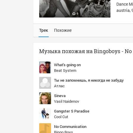
Dance Mi
austria, 
6
Трек
Похожие
What's going on
Beat System
Ты не запомнишь, я никогда не забуду
Атлас
Sineva
Vasil Naidenov
Gangster S Paradise
Cool Cut
No Communication
Bingo Boys