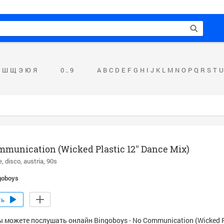
Ш
Щ
Э
Ю
Я
0 .. 9
A
B
C
D
E
F
G
H
I
J
K
L
M
N
O
P
Q
R
S
T
U
munication (Wicked Plastic 12'' Dance Mix)
e
disco
austria
90s
goboys
ть
 можете послушать онлайн Bingoboys - No Communication (Wicked Pla