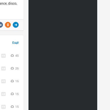
nce, disco,
Ещё
45
26
16
16
15