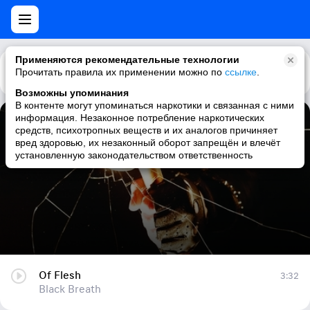
Применяются рекомендательные технологии
Прочитать правила их применении можно по
Каталог
Рекомендации
ссылке
.
Возможны упоминания
В контенте могут упоминаться наркотики и связанная с ними
информация. Незаконное потребление наркотических
Of Flesh
средств, психотропных веществ и их аналогов причиняет
вред здоровью, их незаконный оборот запрещён и влечёт
Black Breath
установленную законодательством ответственность
Of Flesh
3:32
Black Breath