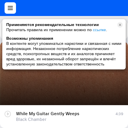
Применяются рекомендательные технологии
Прочитать правила их применении можно по
Каталог
Рекомендации
ссылке
.
Возможны упоминания
В контенте могут упоминаться наркотики и связанная с ними
информация. Незаконное потребление наркотических
While My Guitar Gently Weeps
средств, психотропных веществ и их аналогов причиняет
вред здоровью, их незаконный оборот запрещён и влечёт
Black Chamber
установленную законодательством ответственность
While My Guitar Gently Weeps
4:39
Black Chamber