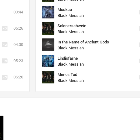
Moskau
03:44
Black Messiah
Soldnerschwein
06:26
Black Messiah
In the Name of Ancient Gods
04:00
Black Messiah
Lindisfarne
05:23
Black Messiah
Mimes Tod
06:26
Black Messiah