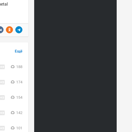
metal
Ещё
188
174
154
142
101