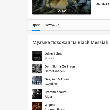
артиста 
188
Трек
Похожие
Odins Söhne
Bifröst
Dem Skirnir Zu Ehren
Gernotshagen
Oak, Ash & Thorn
Gwydion
Stammesbaum
Riger
Wigand
Adorned Brood