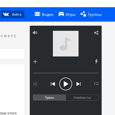
Видео
Игры
Группы
Войти
V
W
X
Y
Z
Треки
Плейлисты
есни этого