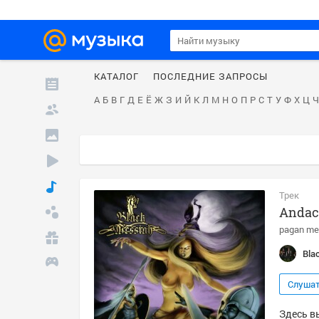
КАТАЛОГ
ПОСЛЕДНИЕ ЗАПРОСЫ
А
Б
В
Г
Д
Е
Ё
Ж
З
И
Й
К
Л
М
Н
О
П
Р
С
Т
У
Ф
Х
Ц
Ч
Трек
Andac
pagan me
Bla
Слуша
Здесь в