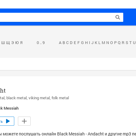
Ш
Щ
Э
Ю
Я
0 .. 9
A
B
C
D
E
F
G
H
I
J
K
L
M
N
O
P
Q
R
S
T
U
ht
tal
black metal
viking metal
folk metal
ck Messiah
ть
ы можете послушать онлайн Black Messiah - Andacht и другие mp3 п