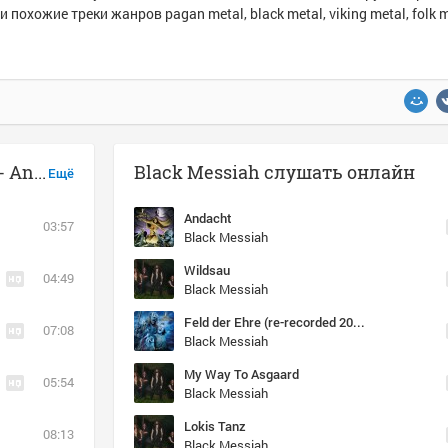
и похожие треки жанров pagan metal, black metal, viking metal, folk 
Музыка похожая на Black Messiah - Andacht
Black Messiah слушать онлайн
Ещё
Andacht
03:57
Black Messiah
Wildsau
04:49
Black Messiah
Feld der Ehre (re-recorded 2012)
07:08
Black Messiah
My Way To Asgaard
05:54
Black Messiah
Lokis Tanz
08:13
Black Messiah