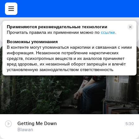
Применяются рекомендательные технологии
Прочитать правила их применении можно по
Каталог
Рекомендации
ссылке
.
Возможны упоминания
В контенте могут упоминаться наркотики и связанная с ними
информация. Незаконное потребление наркотических
Getting Me Down
средств, психотропных веществ и их аналогов причиняет
вред здоровью, их незаконный оборот запрещён и влечёт
Blawan
установленную законодательством ответственность
Getting Me Down
5:30
Blawan