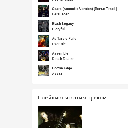
Scars (Acoustic Version) [Bonus Track]
Persuader
Black Legacy
Gloryful
As Tarsis Falls
Evertale
Assemble
Death Dealer
On the Edge
Axxion
Плейлисты с этим треком