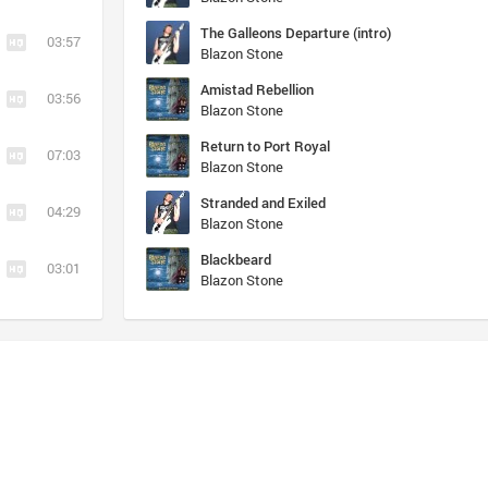
The Galleons Departure (intro)
03:57
Blazon Stone
Amistad Rebellion
03:56
Blazon Stone
Return to Port Royal
07:03
Blazon Stone
Stranded and Exiled
04:29
Blazon Stone
Blackbeard
03:01
Blazon Stone