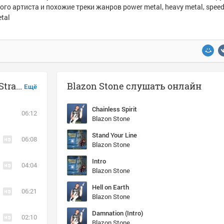
ого артиста и похожие треки жанров power metal, heavy metal, speed
etal
Музыка похожая на Blazon Stone - Stranded and Exiled
Blazon Stone слушать онлайн
Ещё
Chainless Spirit
06:12
Blazon Stone
Stand Your Line
06:08
Blazon Stone
Intro
04:04
Blazon Stone
Hell on Earth
06:21
Blazon Stone
Damnation (Intro)
02:10
Blazon Stone