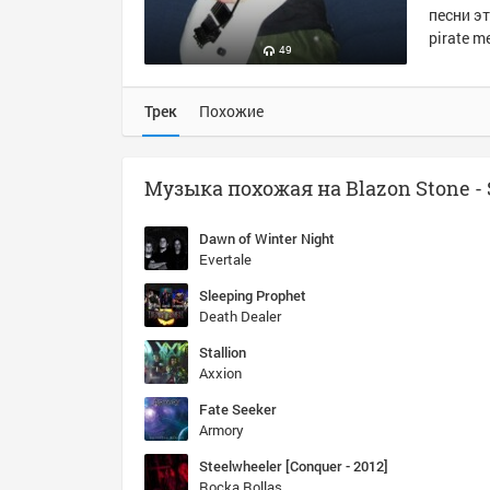
песни эт
pirate m
49
Трек
Похожие
Dawn of Winter Night
Evertale
Sleeping Prophet
Death Dealer
Stallion
Axxion
Fate Seeker
Armory
Steelwheeler [Conquer - 2012]
Rocka Rollas