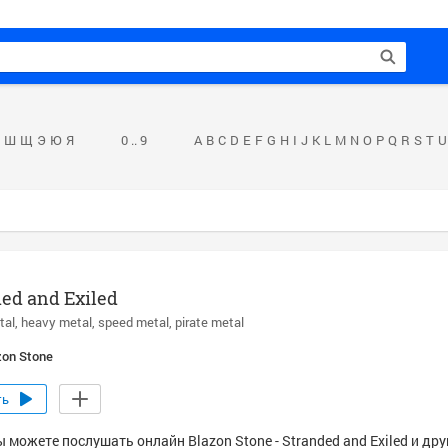
Ш
Щ
Э
Ю
Я
0 .. 9
A
B
C
D
E
F
G
H
I
J
K
L
M
N
O
P
Q
R
S
T
U
ed and Exiled
tal
heavy metal
speed metal
pirate metal
zon Stone
ть
 можете послушать онлайн Blazon Stone - Stranded and Exiled и др