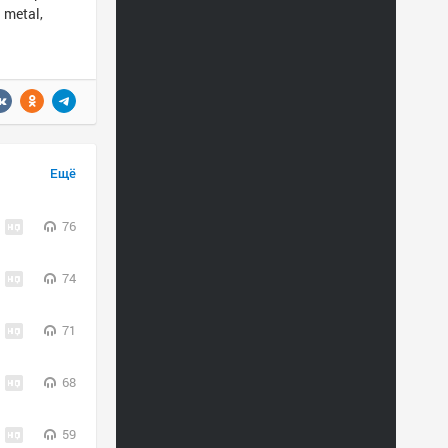
 metal,
Ещё
76
74
71
68
59