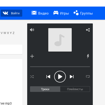
Видео
Игры
Группы
Войти
V
W
X
Y
Z
Треки
Плейлисты
угие mp3