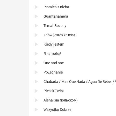
Płomień z nieba
Guantanamera
Temat Bozeny
Znów jesteś ze mną
Kiedy jestem
Я за тобой
One and one
Pożegnanie
Piesek Twist
Aisha (на польском)
Wszystko Dobrze