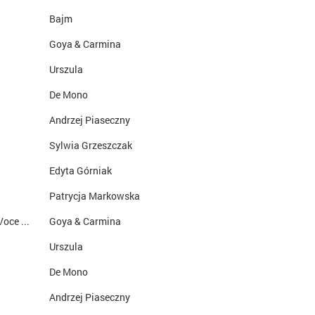
Bajm
Goya & Carmina
Urszula
De Mono
Andrzej Piaseczny
Sylwia Grzeszczak
Edyta Górniak
Patrycja Markowska
Chabada / Mas Que Nada / Agua De Beber / Voce Abusou
Goya & Carmina
Urszula
De Mono
Andrzej Piaseczny