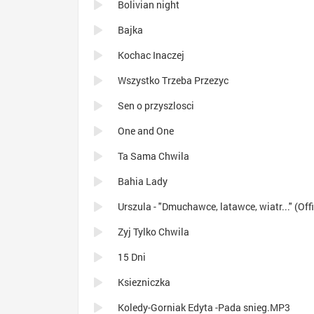
Bolivian night
Bajka
Kochac Inaczej
Wszystko Trzeba Przezyc
Sen o przyszlosci
One and One
Ta Sama Chwila
Bahia Lady
Zyj Tylko Chwila
15 Dni
Ksiezniczka
Koledy-Gorniak Edyta -Pada snieg.MP3