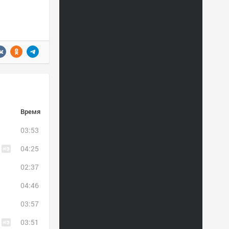
Время
03:53
04:25
02:37
04:46
03:57
03:51