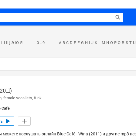
Ш
Щ
Э
Ю
Я
0 .. 9
A
B
C
D
E
F
G
H
I
J
K
L
M
N
O
P
Q
R
S
T
U
2011)
h
female vocalists
funk
e Café
ть
 можете послушать онлайн Blue Café - Wina (2011) и другие mp3 пе