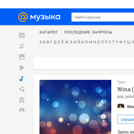
КАТАЛОГ
ПОСЛЕДНИЕ ЗАПРОСЫ
А
Б
В
Г
Д
Е
Ё
Ж
З
И
Й
К
Л
М
Н
О
П
Р
С
Т
У
Ф
Х
Ц
Ч
Трек
Wina (
pop
polis
Blu
Слуша
Здесь вы