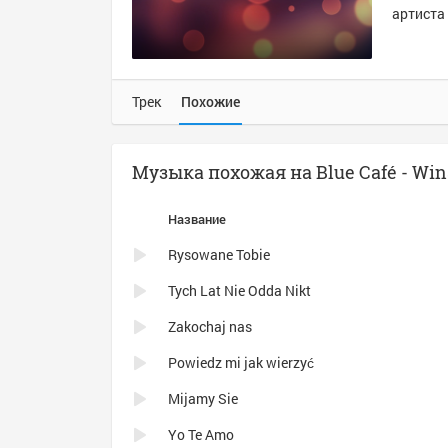
артиста 
Трек
Похожие
Музыка похожая на Blue Café - Wina
Название
Rysowane Tobie
Tych Lat Nie Odda Nikt
Zakochaj nas
Powiedz mi jak wierzyć
Mijamy Sie
Yo Te Amo