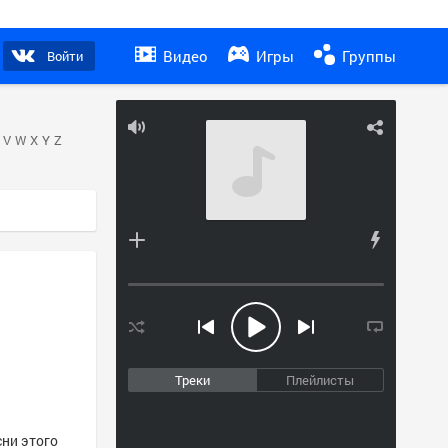
Видео
Игры
Группы
Войти
V
W
X
Y
Z
Треки
Плейлисты
сни этого