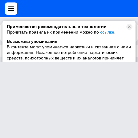
Применяются рекомендательные технологии
Прочитать правила их применении можно по
Каталог
Рекомендации
ссылке
.
Возможны упоминания
В контенте могут упоминаться наркотики и связанная с ними
Трек не существует
информация. Незаконное потребление наркотических
средств, психотропных веществ и их аналогов причиняет
вред здоровью, их незаконный оборот запрещён и влечёт
установленную законодательством ответственность