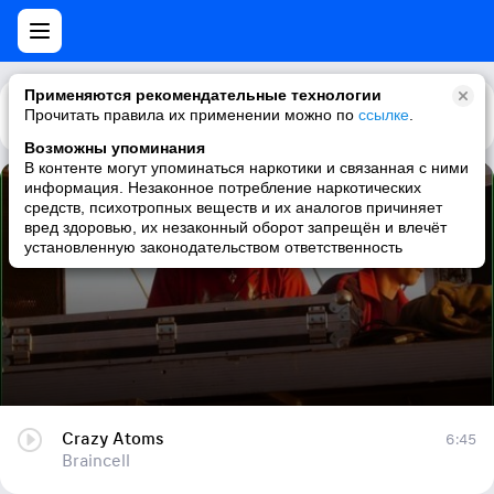
Применяются рекомендательные технологии
Прочитать правила их применении можно по
Каталог
Рекомендации
ссылке
.
Возможны упоминания
В контенте могут упоминаться наркотики и связанная с ними
информация. Незаконное потребление наркотических
Crazy Atoms
средств, психотропных веществ и их аналогов причиняет
вред здоровью, их незаконный оборот запрещён и влечёт
Braincell
установленную законодательством ответственность
Crazy Atoms
6:45
Braincell