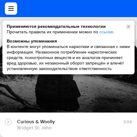
Применяются рекомендательные технологии
Прочитать правила их применении можно по
Каталог
Рекомендации
ссылке
.
Возможны упоминания
В контенте могут упоминаться наркотики и связанная с ними
информация. Незаконное потребление наркотических
Curious & Woolly
средств, психотропных веществ и их аналогов причиняет
вред здоровью, их незаконный оборот запрещён и влечёт
Bridget St. John
установленную законодательством ответственность
Curious & Woolly
3:08
Bridget St. John