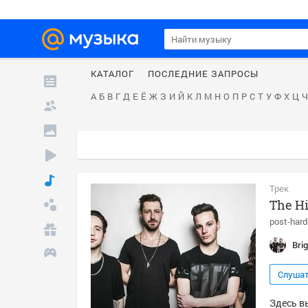
КАТАЛОГ
ПОСЛЕДНИЕ ЗАПРОСЫ
А
Б
В
Г
Д
Е
Ё
Ж
З
И
Й
К
Л
М
Н
О
П
Р
С
Т
У
Ф
Х
Ц
Ч
Трек
The Hi
post-hard
Bri
Слуша
Здесь вы