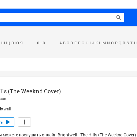
Ш
Щ
Э
Ю
Я
0 .. 9
A
B
C
D
E
F
G
H
I
J
K
L
M
N
O
P
Q
R
S
T
U
lls (The Weeknd Cover)
core
ghtwell
ть
 можете послушать онлайн Brightwell - The Hills (The Weeknd Cover)