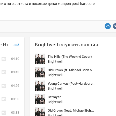
ни этого артиста и похожие треки жанров post-hardcore
Музыка похожая на Brightwell - The Hills (The Weeknd Cover)
Brightwell слушать онлайн
Ещё
The Hills (The Weeknd Cover)
04:10
Brightwell
Old Crows (ft. Michael Bohn of Issues)
03:43
Brightwell
Young Canvas (Post-Hardcore.COM)
04:26
Brightwell
Betrayer
03:53
Brightwell
Old Crows (feat. Michael Bohn of Issues) (Post-Hardcore.COM)
03:33
Brightwell