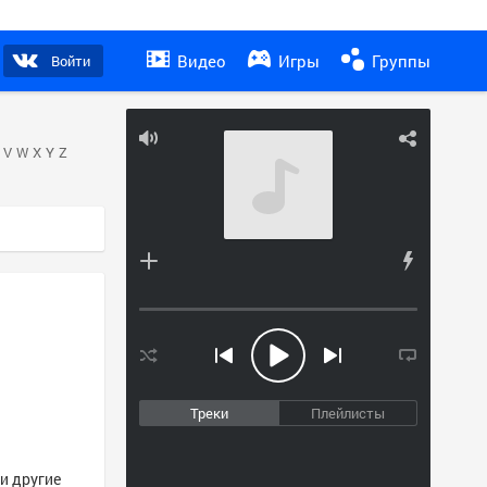
Видео
Игры
Группы
Войти
V
W
X
Y
Z
Треки
Плейлисты
 и другие