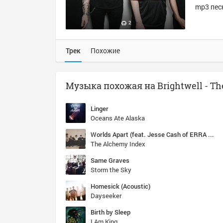
mp3 пес
2
Трек
Похожие
Linger
Oceans Ate Alaska
Worlds Apart (feat. Jesse Cash of ERRA & Ghost Atlas)
The Alchemy Index
Same Graves
Storm the Sky
Homesick (Acoustic)
Dayseeker
Birth by Sleep
I Am King