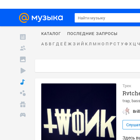
КАТАЛОГ
ПОСЛЕДНИЕ ЗАПРОСЫ
А
Б
В
Г
Д
Е
Ё
Ж
З
И
Й
К
Л
М
Н
О
П
Р
С
Т
У
Ф
Х
Ц
Ч
Трек
Rvtche
trap
bas
Bril
Слуша
Здесь вы