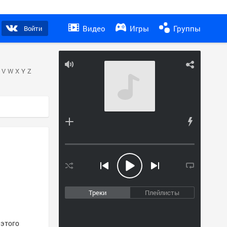
Видео
Игры
Группы
Войти
V
W
X
Y
Z
Треки
Плейлисты
 этого