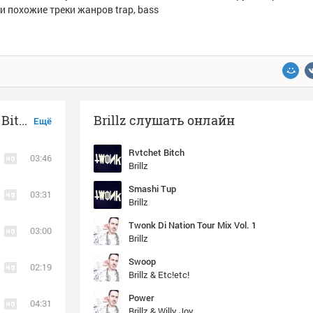
и похожие треки жанров trap, bass
Музыка похожая на Brillz - Rvtchet Bitch
Brillz слушать онлайн
Ещё
Rvtchet Bitch
03:46
Brillz
Smashi Tup
03:31
Brillz
Twonk Di Nation Tour Mix Vol. 1
03:00
Brillz
Swoop
02:19
Brillz & Etc!etc!
Power
04:31
Brillz & Willy Joy