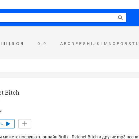
Ш
Щ
Э
Ю
Я
0 .. 9
A
B
C
D
E
F
G
H
I
J
K
L
M
N
O
P
Q
R
S
T
U
t Bitch
s
lz
ть
 можете послушать онлайн Brillz - Rvtchet Bitch и другие mp3 песни