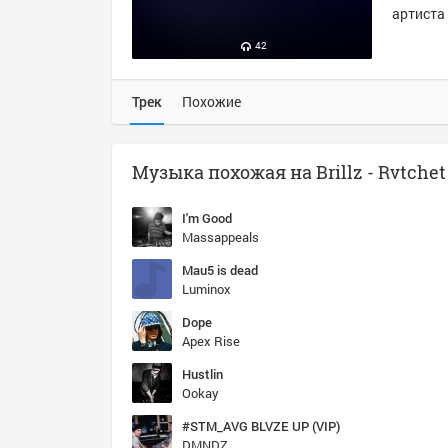
артиста 
42
Трек
Похожие
I'm Good
Massappeals
Mau5 is dead
Luminox
Dope
Apex Rise
Hustlin
Ookay
#STM_AVG BLVZE UP (VIP)
DMNDZ