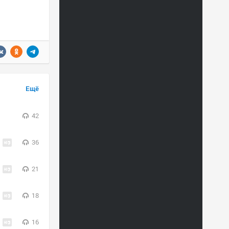
Ещё
42
36
21
18
16