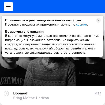
Применяются рекомендательные технологии
Прочитать правила их применении можно по
Каталог
Рекомендации
ссылке
.
Возможны упоминания
В контенте могут упоминаться наркотики и связанная с ними
информация. Незаконное потребление наркотических
Doomed
средств, психотропных веществ и их аналогов причиняет
вред здоровью, их незаконный оборот запрещён и влечёт
Bring Me the Horizon
установленную законодательством ответственность
Doomed
4:34
Bring Me the Horizon