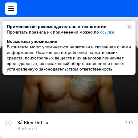
Применяются рекомендательные технологии
Прочитать правила их применении можно по
Каталог
Рекомендации
ссылке
.
Возможны упоминания
В контенте могут упоминаться наркотики и связанная с ними
информация. Незаконное потребление наркотических
Så Blev Det Jul
средств, психотропных веществ и их аналогов причиняет
вред здоровью, их незаконный оборот запрещён и влечёт
Burhan G
установленную законодательством ответственность
Så Blev Det Jul
3:19
Burhan G