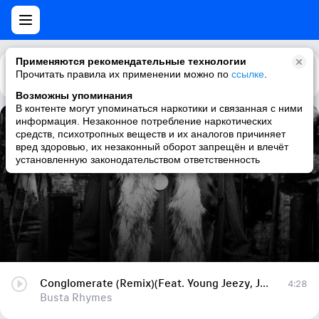
Применяются рекомендательные технологии
Прочитать правила их применении можно по
Каталог
Рекомендации
ссылке
.
Возможны упоминания
В контенте могут упоминаться наркотики и связанная с ними
информация. Незаконное потребление наркотических
Conglomerate (Remix)(Feat. Young Jeezy, Jadakiss, & Pitbull)
средств, психотропных веществ и их аналогов причиняет
вред здоровью, их незаконный оборот запрещён и влечёт
Busta Rhymes
установленную законодательством ответственность
Conglomerate (Remix)(Feat. Young Jeezy, Jadakiss, & Pitbull)
4:28
Busta Rhymes