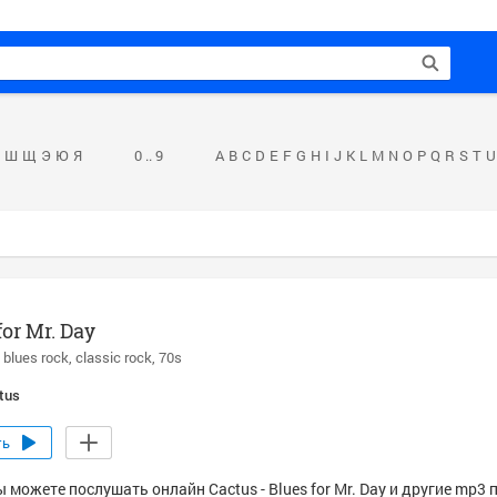
Ш
Щ
Э
Ю
Я
0 .. 9
A
B
C
D
E
F
G
H
I
J
K
L
M
N
O
P
Q
R
S
T
U
for Mr. Day
blues rock
classic rock
70s
tus
ть
 можете послушать онлайн Cactus - Blues for Mr. Day и другие mp3 