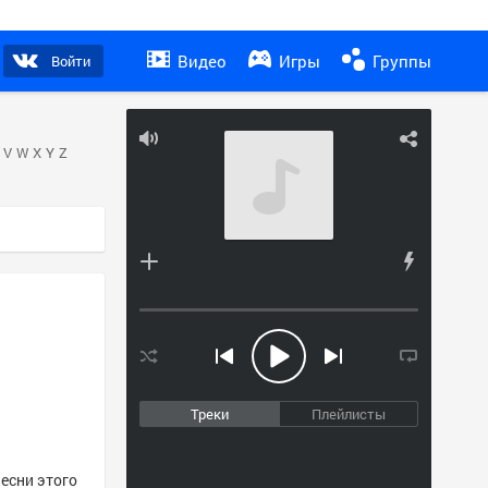
Видео
Игры
Группы
Войти
V
W
X
Y
Z
Треки
Плейлисты
песни этого