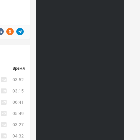
Время
03:52
03:15
06:41
05:49
03:27
04:32