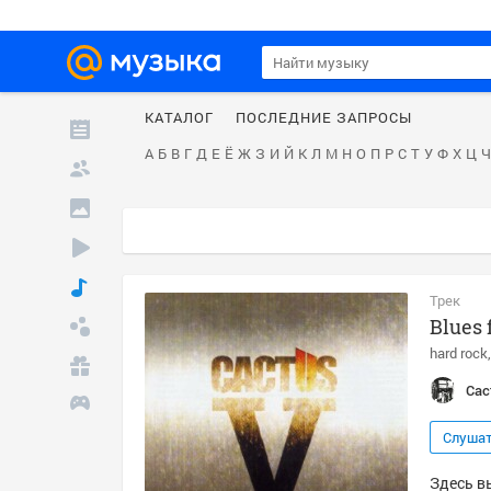
КАТАЛОГ
ПОСЛЕДНИЕ ЗАПРОСЫ
А
Б
В
Г
Д
Е
Ё
Ж
З
И
Й
К
Л
М
Н
О
П
Р
С
Т
У
Ф
Х
Ц
Ч
Трек
Blues 
hard rock
Cac
Слуша
Здесь вы