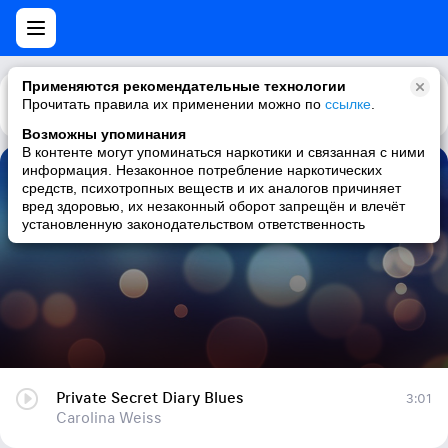
Применяются рекомендательные технологии
Прочитать правила их применении можно по
Каталог
Рекомендации
ссылке
.
Возможны упоминания
В контенте могут упоминаться наркотики и связанная с ними
информация. Незаконное потребление наркотических
Private Secret Diary Blues
средств, психотропных веществ и их аналогов причиняет
вред здоровью, их незаконный оборот запрещён и влечёт
Carolina Weiss
установленную законодательством ответственность
Private Secret Diary Blues
3:01
Carolina Weiss