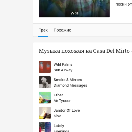
песни эт
38
Трек
Похожие
Wild Palms
Sun Airway
Smoke & Mirrors
Diamond Messages
Ether
Air Tycoon
Janitor Of Love
Niva
Lately
Evenings