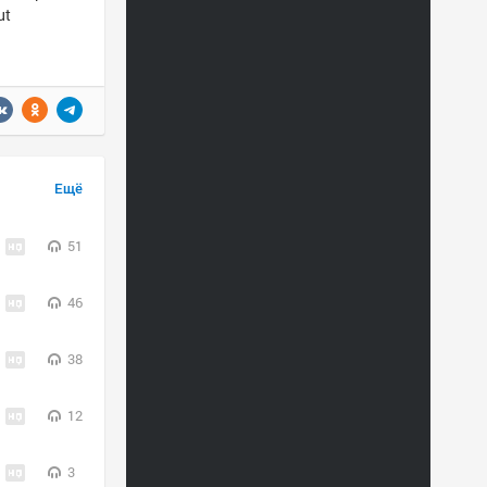
ut
Ещё
51
46
38
12
3