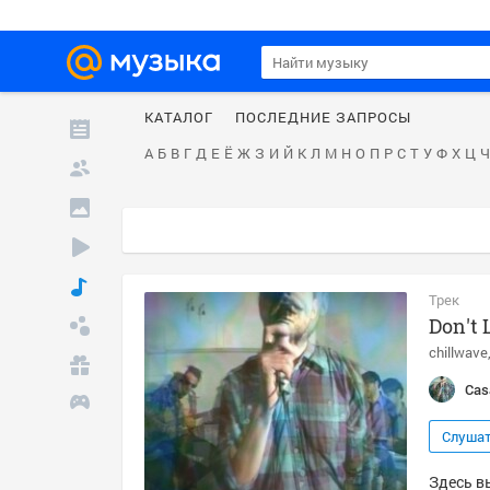
КАТАЛОГ
ПОСЛЕДНИЕ ЗАПРОСЫ
А
Б
В
Г
Д
Е
Ё
Ж
З
И
Й
К
Л
М
Н
О
П
Р
С
Т
У
Ф
Х
Ц
Ч
Трек
Don't
chillwave
Cas
Слуша
Здесь вы