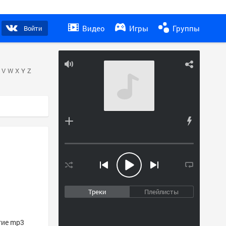
Видео
Игры
Группы
Войти
V
W
X
Y
Z
Треки
Плейлисты
гие mp3