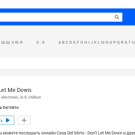
Ш
Щ
Э
Ю
Я
0 .. 9
A
B
C
D
E
F
G
H
I
J
K
L
M
N
O
P
Q
R
S
T
U
 Let Me Down
electronic
lo-fi
chillout
a Del Mirto
ть
 можете послушать онлайн Casa Del Mirto - Don't Let Me Down и дру