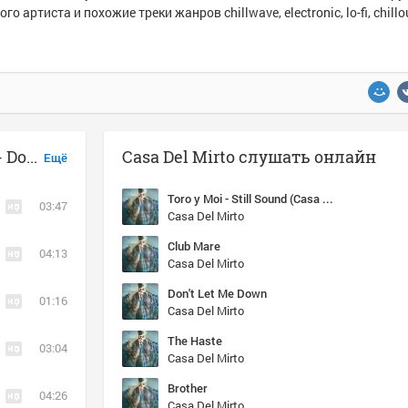
ого артиста и похожие треки жанров chillwave, electronic, lo-fi, chillo
Музыка похожая на Casa Del Mirto - Don't Let Me Down
Casa Del Mirto слушать онлайн
Ещё
Toro y Moi - Still Sound (Casa del Mirto Remix)
03:47
Casa Del Mirto
Club Mare
04:13
Casa Del Mirto
Don't Let Me Down
01:16
Casa Del Mirto
The Haste
03:04
Casa Del Mirto
Brother
04:26
Casa Del Mirto